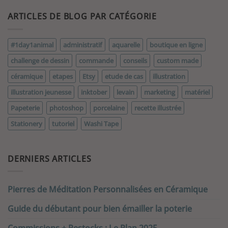
ARTICLES DE BLOG PAR CATÉGORIE
#1day1animal
administratif
aquarelle
boutique en ligne
challenge de dessin
commande
conseils
custom made
céramique
etapes
Etsy
etude de cas
illustration
illustration jeunesse
inktober
levain
marketing
matériel
Papeterie
photoshop
porcelaine
recette illustrée
Stationery
tutoriel
Washi Tape
DERNIERS ARTICLES
Pierres de Méditation Personnalisées en Céramique
Guide du débutant pour bien émailler la poterie