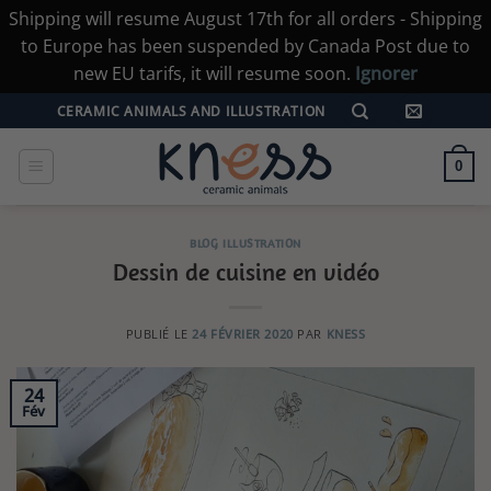
Shipping will resume August 17th for all orders - Shipping
to Europe has been suspended by Canada Post due to
new EU tarifs, it will resume soon.
Ignorer
Passer
CERAMIC ANIMALS AND ILLUSTRATION
au
contenu
0
BLOG ILLUSTRATION
Dessin de cuisine en vidéo
PUBLIÉ LE
24 FÉVRIER 2020
PAR
KNESS
24
Fév