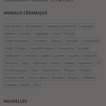
Commissions + Restocks : Le Plan 2025
ANIMAUX CÉRAMIQUE
Ami du thé
Ami Mystère
Animaux de la ferme
Australie
Baleine
Canada
Capybara
Chat
Cheval
Chien Porcelaine
Chouette
Chèvre
Citrouille
Commande
corgi
Coupe
Coupelle à bijoux
Dinosaure
Gobelet
Halloween
Hamster
Lapin
Licorne
Loutres
Léopard
Mamans
Mug
Mythique
Océan
Oiseau
Opossum
Or
Ornithorynque
Ours
Panda Roux
Phoque
Poisson
Poisson Lune
Raton Laveur
Renards
Requin
Utilitaire
vaisselle
Washi
Âne
NOUVELLES