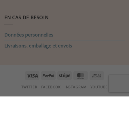
EN CAS DE BESOIN
Données personnelles
Livraisons, emballage et envois
Visa
PayPal
Stripe
MasterCard
Cash
On
TWITTER
FACEBOOK
INSTAGRAM
YOUTUBE
Delivery