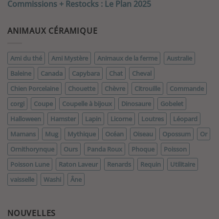
Commissions + Restocks : Le Plan 2025
ANIMAUX CÉRAMIQUE
Ami du thé
Ami Mystère
Animaux de la ferme
Australie
Baleine
Canada
Capybara
Chat
Cheval
Chien Porcelaine
Chouette
Chèvre
Citrouille
Commande
corgi
Coupe
Coupelle à bijoux
Dinosaure
Gobelet
Halloween
Hamster
Lapin
Licorne
Loutres
Léopard
Mamans
Mug
Mythique
Océan
Oiseau
Opossum
Or
Ornithorynque
Ours
Panda Roux
Phoque
Poisson
Poisson Lune
Raton Laveur
Renards
Requin
Utilitaire
vaisselle
Washi
Âne
NOUVELLES