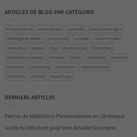
ARTICLES DE BLOG PAR CATÉGORIE
#1day1animal
administratif
aquarelle
boutique en ligne
challenge de dessin
commande
conseils
custom made
céramique
etapes
Etsy
etude de cas
illustration
illustration jeunesse
inktober
levain
marketing
matériel
Papeterie
photoshop
porcelaine
recette illustrée
Stationery
tutoriel
Washi Tape
DERNIERS ARTICLES
Pierres de Méditation Personnalisées en Céramique
Guide du débutant pour bien émailler la poterie