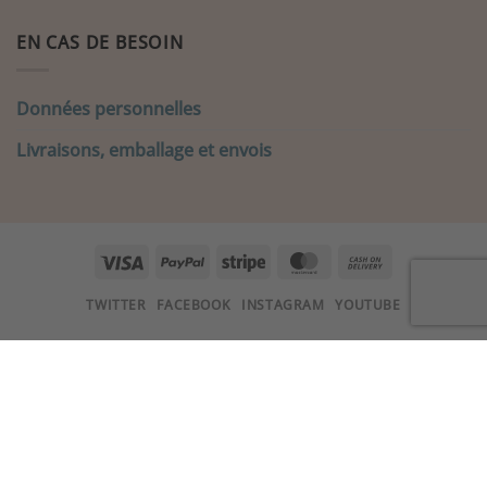
EN CAS DE BESOIN
Données personnelles
Livraisons, emballage et envois
Visa
PayPal
Stripe
MasterCard
Cash
On
TWITTER
FACEBOOK
INSTAGRAM
YOUTUBE
Delivery