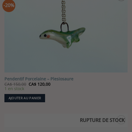
-20%
Pendentif Porcelaine – Plesiosaure
Le
Le
CA$
150,00
CA$
120,00
prix
prix
1 en stock
initial
actuel
était :
est :
AJOUTER AU PANIER
CA$ 150,00.
CA$ 120,00.
RUPTURE DE STOCK