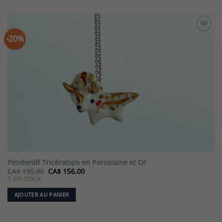
-20%
Pendentif Tricératops en Porcelaine et Or
Le
Le
CA$
195,00
CA$
156,00
prix
prix
1 en stock
initial
actuel
était :
est :
AJOUTER AU PANIER
CA$ 195,00.
CA$ 156,00.