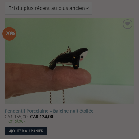
-20%
Pendentif Porcelaine – Baleine nuit étoilée
Le
Le
CA$
155,00
CA$
124,00
prix
prix
1 en stock
initial
actuel
était :
est :
AJOUTER AU PANIER
CA$ 155,00.
CA$ 124,00.