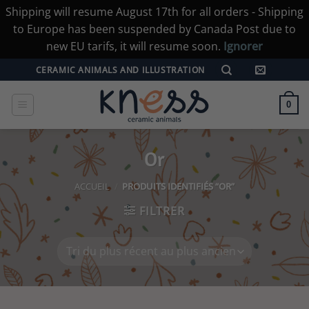
Shipping will resume August 17th for all orders - Shipping
to Europe has been suspended by Canada Post due to
new EU tarifs, it will resume soon.
Ignorer
Passer
CERAMIC ANIMALS AND ILLUSTRATION
au
contenu
0
Or
ACCUEIL
/
PRODUITS IDENTIFIÉS “OR”
FILTRER