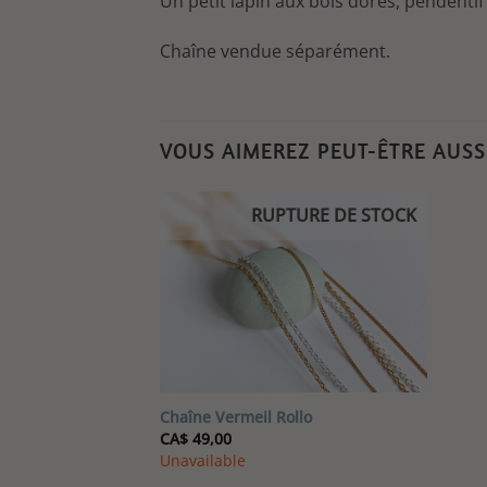
Un petit lapin aux bois dorés, pendentif
Chaîne vendue séparément.
VOUS AIMEREZ PEUT-ÊTRE AUS
RUPTURE DE STOCK
Ajouter
à la liste
de
souhaits
Chaîne Vermeil Rollo
CA$
49,00
Unavailable