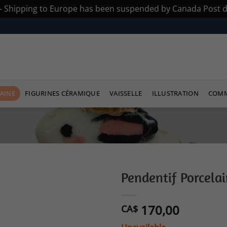
s - Shipping to Europe has been suspended by Canada Post du
AINE
FIGURINES CÉRAMIQUE
VAISSELLE
ILLUSTRATION
COMM
Pendentif Porcelai
Ajouter
170,00
à la liste
CA$
de
souhaits