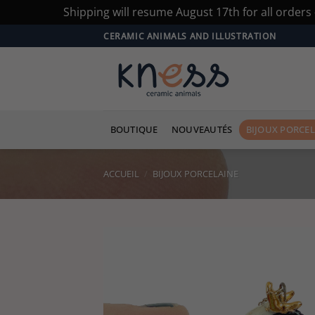
Shipping will resume August 17th for all order
Passer
CERAMIC ANIMALS AND ILLUSTRATION
au
contenu
BOUTIQUE
NOUVEAUTÉS
BIJOUX PORCEL
ACCUEIL
/
BIJOUX PORCELAINE