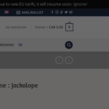
e to new EU tarifs, it will resume soon.
Ignorer
MAILING LIST
Se connecter
Panier /
CA$
0,00
0
ISSIONS
ne : Jackalope