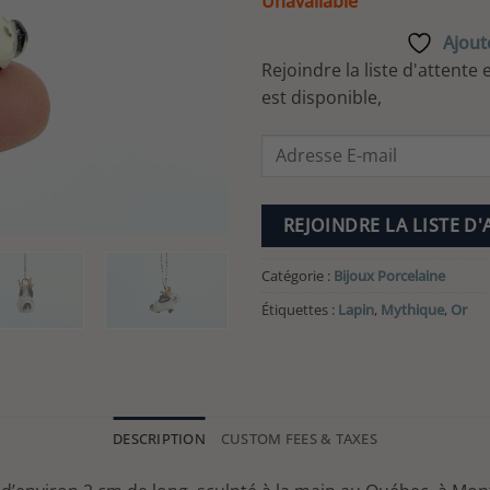
Unavailable
Ajoute
Rejoindre la liste d'attente
est disponible,
Enter
your
email
address
REJOINDRE LA LISTE D
to
join
Catégorie :
Bijoux Porcelaine
the
Étiquettes :
Lapin
,
Mythique
,
Or
waitlist
for
this
product
DESCRIPTION
CUSTOM FEES & TAXES