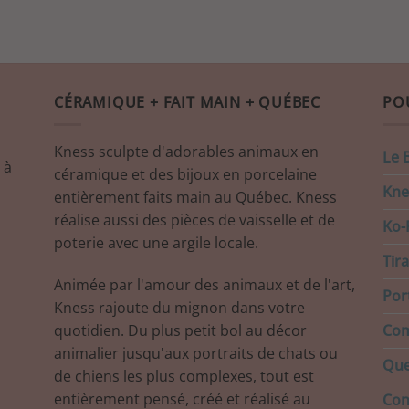
CÉRAMIQUE + FAIT MAIN + QUÉBEC
PO
Kness sculpte d'adorables animaux en
Le 
 à
céramique et des bijoux en porcelaine
Kne
entièrement faits main au Québec. Kness
réalise aussi des pièces de vaisselle et de
Ko-F
poterie avec une argile locale.
Tir
Animée par l'amour des animaux et de l'art,
Port
Kness rajoute du mignon dans votre
quotidien. Du plus petit bol au décor
Com
animalier jusqu'aux portraits de chats ou
Que
de chiens les plus complexes, tout est
entièrement pensé, créé et réalisé au
Con