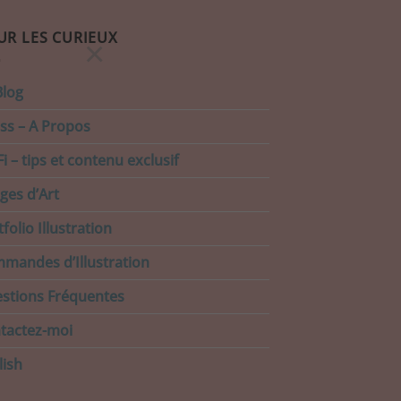
UR LES CURIEUX
×
Blog
ss – A Propos
i – tips et contenu exclusif
ages d’Art
folio Illustration
mandes d’Illustration
stions Fréquentes
tactez-moi
lish