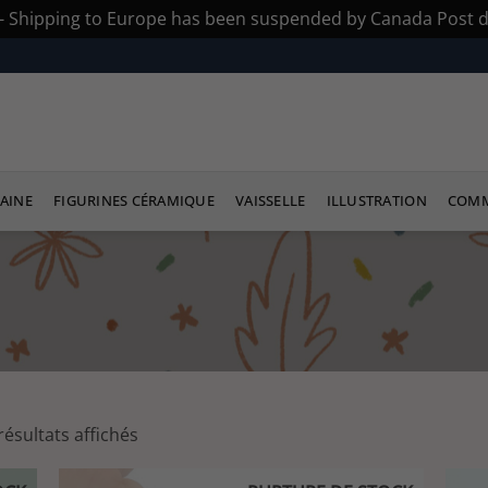
s - Shipping to Europe has been suspended by Canada Post du
AINE
FIGURINES CÉRAMIQUE
VAISSELLE
ILLUSTRATION
COMM
Trié
résultats affichés
du
plus