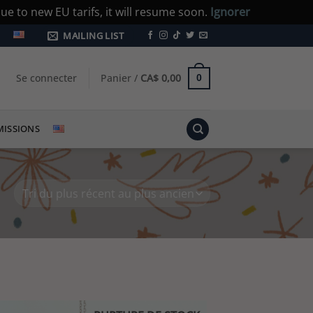
e to new EU tarifs, it will resume soon.
Ignorer
MAILING LIST
Se connecter
Panier /
CA$
0,00
0
ISSIONS