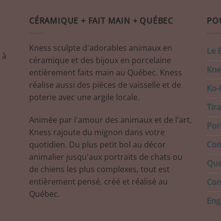
CÉRAMIQUE + FAIT MAIN + QUÉBEC
PO
Kness sculpte d'adorables animaux en
Le 
 à
céramique et des bijoux en porcelaine
Kne
entièrement faits main au Québec. Kness
réalise aussi des pièces de vaisselle et de
Ko-F
poterie avec une argile locale.
Tir
Animée par l'amour des animaux et de l'art,
Port
Kness rajoute du mignon dans votre
quotidien. Du plus petit bol au décor
Com
animalier jusqu'aux portraits de chats ou
Que
de chiens les plus complexes, tout est
entièrement pensé, créé et réalisé au
Con
Québec.
Eng