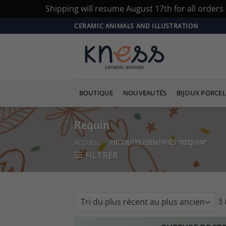
Shipping will resume August 17th for all order
Passer
CERAMIC ANIMALS AND ILLUSTRATION
au
contenu
BOUTIQUE
NOUVEAUTÉS
BIJOUX PORCEL
Requin
ACCUEIL
/
PRODUITS IDENTIFIÉS “REQUIN”
FILTRER
3 