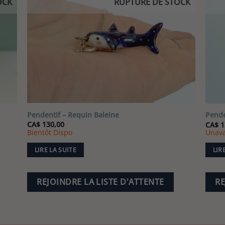
OCK
RUPTURE DE STOCK
récent
au
plus
ancien
Pendentif – Requin Baleine
Pende
CA$
130,00
CA$
1
Bientôt Dispo
Unava
LIRE LA SUITE
LIR
REJOINDRE LA LISTE D'ATTENTE
RE