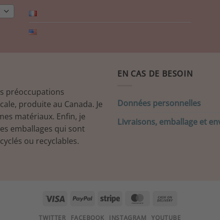
EN CAS DE BESOIN
es préoccupations
Données personnelles
ocale, produite au Canada. Je
mes matériaux. Enfin, je
Livraisons, emballage et en
mes emballages qui sont
cyclés ou recyclables.
Visa
PayPal
Stripe
MasterCard
Cash
On
TWITTER
FACEBOOK
INSTAGRAM
YOUTUBE