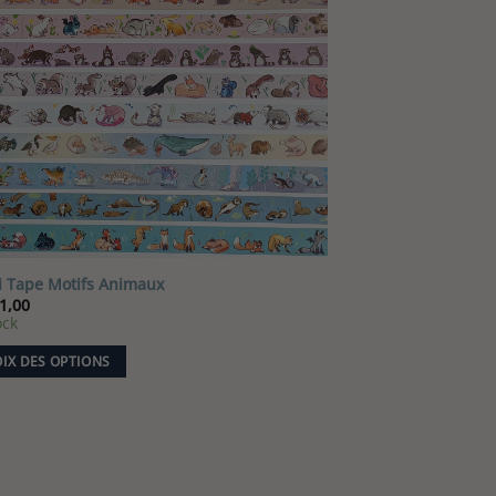
 Tape Motifs Animaux
1,00
ock
IX DES OPTIONS
it
eurs
ions.