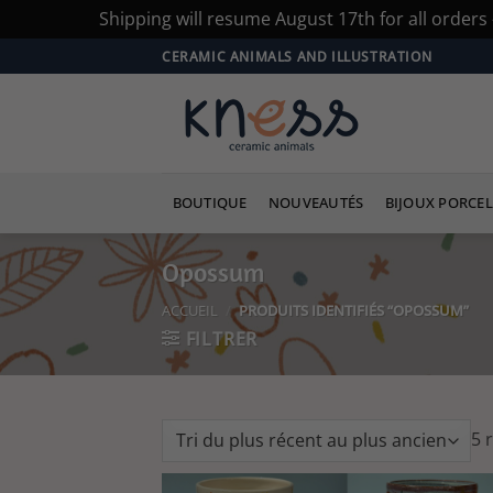
Shipping will resume August 17th for all order
Passer
CERAMIC ANIMALS AND ILLUSTRATION
au
contenu
BOUTIQUE
NOUVEAUTÉS
BIJOUX PORCEL
Opossum
ACCUEIL
/
PRODUITS IDENTIFIÉS “OPOSSUM”
FILTRER
5 