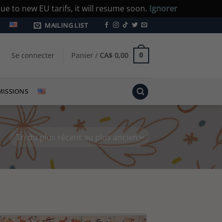
e to new EU tarifs, it will resume soon.
Ignorer
MAILING LIST
Se connecter
Panier /
CA$
0,00
0
ISSIONS