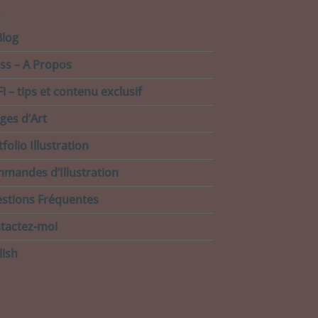
Blog
ss – A Propos
i – tips et contenu exclusif
ages d’Art
folio Illustration
mandes d’Illustration
stions Fréquentes
tactez-moi
lish