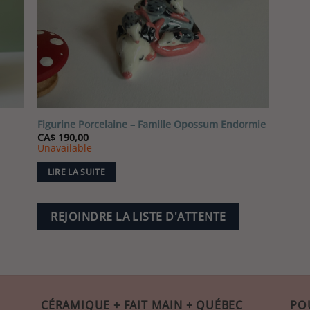
options
Les
peuvent
optio
être
peuve
choisies
être
sur
chois
la
sur
page
la
du
Figurine Porcelaine – Famille Opossum Endormie
page
produit
CA$
190,00
du
Unavailable
produ
LIRE LA SUITE
REJOINDRE LA LISTE D'ATTENTE
CÉRAMIQUE + FAIT MAIN + QUÉBEC
PO