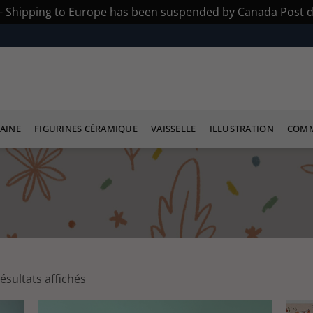
s - Shipping to Europe has been suspended by Canada Post du
AINE
FIGURINES CÉRAMIQUE
VAISSELLE
ILLUSTRATION
COMM
Trié
résultats affichés
du
plus