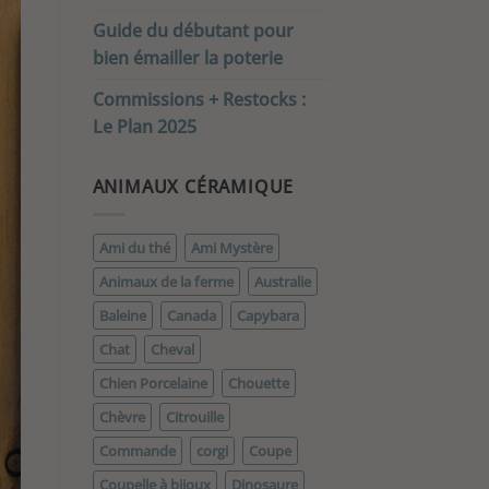
Guide du débutant pour
bien émailler la poterie
Commissions + Restocks :
Le Plan 2025
ANIMAUX CÉRAMIQUE
Ami du thé
Ami Mystère
Animaux de la ferme
Australie
Baleine
Canada
Capybara
Chat
Cheval
Chien Porcelaine
Chouette
Chèvre
Citrouille
Commande
corgi
Coupe
Coupelle à bijoux
Dinosaure