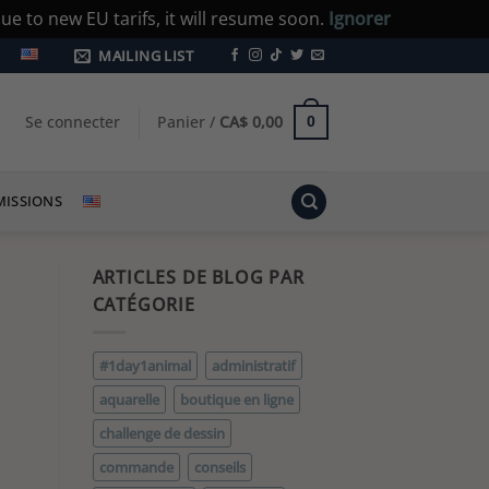
e to new EU tarifs, it will resume soon.
Ignorer
MAILING LIST
Se connecter
Panier /
CA$
0,00
0
ISSIONS
ARTICLES DE BLOG PAR
CATÉGORIE
#1day1animal
administratif
aquarelle
boutique en ligne
challenge de dessin
commande
conseils