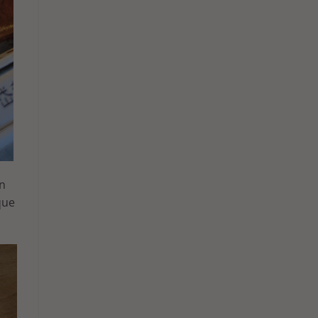
en
que