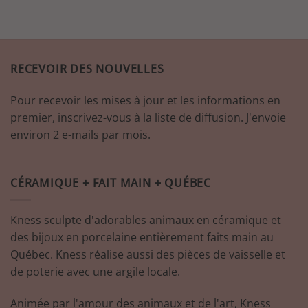
produit
a
plusieurs
variations.
RECEVOIR DES NOUVELLES
Les
options
Pour recevoir les mises à jour et les informations en
peuvent
être
premier, inscrivez-vous à la liste de diffusion. J'envoie
choisies
environ 2 e-mails par mois.
sur
la
page
CÉRAMIQUE + FAIT MAIN + QUÉBEC
du
produit
Kness sculpte d'adorables animaux en céramique et
des bijoux en porcelaine entièrement faits main au
Québec. Kness réalise aussi des pièces de vaisselle et
de poterie avec une argile locale.
Animée par l'amour des animaux et de l'art, Kness