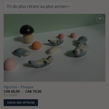
Figurine – Phoque
Plage
CA$
60,00
–
CA$
70,00
de
En stock
prix :
CA$ 60,00
CHOIX DES OPTIONS
à
CA$ 70,00
Ce