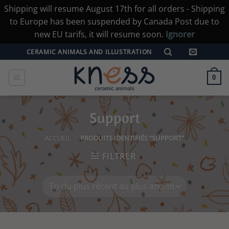
Shipping will resume August 17th for all orders - Shipping
to Europe has been suspended by Canada Post due to
new EU tarifs, it will resume soon.
Ignorer
Passer
CERAMIC ANIMALS AND ILLUSTRATION
au
contenu
0
Support
ACCUEIL
/
PRODUITS IDENTIFIÉS “SUPPORT”
FILTRER