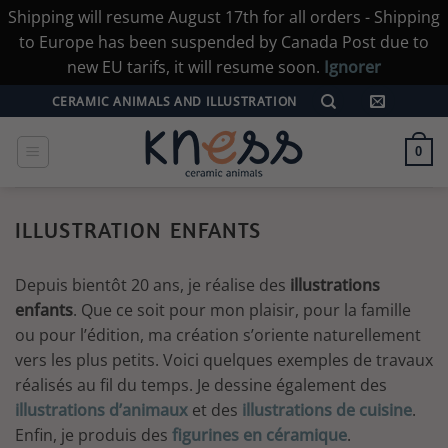
Shipping will resume August 17th for all orders - Shipping
to Europe has been suspended by Canada Post due to
new EU tarifs, it will resume soon.
Ignorer
Passer
CERAMIC ANIMALS AND ILLUSTRATION
au
contenu
0
ILLUSTRATION ENFANTS
Depuis bientôt 20 ans, je réalise des
illustrations
enfants
. Que ce soit pour mon plaisir, pour la famille
ou pour l’édition, ma création s’oriente naturellement
vers les plus petits. Voici quelques exemples de travaux
réalisés au fil du temps. Je dessine également des
illustrations d’animaux
et des
illustrations de cuisine
.
Enfin, je produis des
figurines en céramique
.