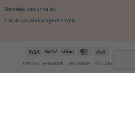
Données personnelles
Livraisons, emballage et envois
Visa
PayPal
Stripe
MasterCard
Cash
On
TWITTER
FACEBOOK
INSTAGRAM
YOUTUBE
Delivery