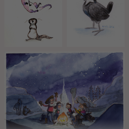
Loutres
POkémon
Western