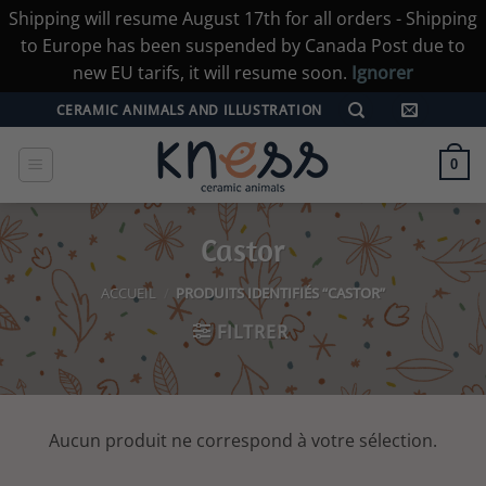
Shipping will resume August 17th for all orders - Shipping
to Europe has been suspended by Canada Post due to
new EU tarifs, it will resume soon.
Ignorer
Passer
CERAMIC ANIMALS AND ILLUSTRATION
au
contenu
0
Castor
ACCUEIL
/
PRODUITS IDENTIFIÉS “CASTOR”
FILTRER
Aucun produit ne correspond à votre sélection.