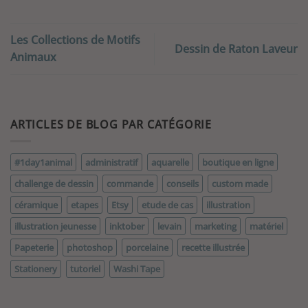
Les Collections de Motifs
Dessin de Raton Laveur
Animaux
ARTICLES DE BLOG PAR CATÉGORIE
#1day1animal
administratif
aquarelle
boutique en ligne
challenge de dessin
commande
conseils
custom made
céramique
etapes
Etsy
etude de cas
illustration
illustration jeunesse
inktober
levain
marketing
matériel
Papeterie
photoshop
porcelaine
recette illustrée
Stationery
tutoriel
Washi Tape