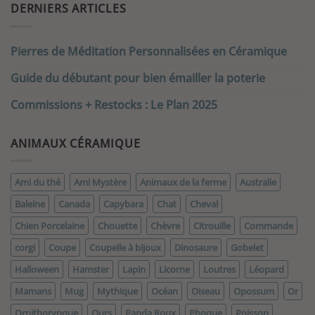
DERNIERS ARTICLES
Pierres de Méditation Personnalisées en Céramique
Guide du débutant pour bien émailler la poterie
Commissions + Restocks : Le Plan 2025
ANIMAUX CÉRAMIQUE
Ami du thé
Ami Mystère
Animaux de la ferme
Australie
Baleine
Canada
Capybara
Chat
Cheval
Chien Porcelaine
Chouette
Chèvre
Citrouille
Commande
corgi
Coupe
Coupelle à bijoux
Dinosaure
Gobelet
Halloween
Hamster
Lapin
Licorne
Loutres
Léopard
Mamans
Mug
Mythique
Océan
Oiseau
Opossum
Or
Ornithorynque
Ours
Panda Roux
Phoque
Poisson