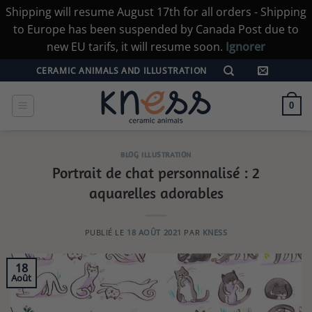
Shipping will resume August 17th for all orders - Shipping
to Europe has been suspended by Canada Post due to
new EU tarifs, it will resume soon.
Ignorer
Passer
CERAMIC ANIMALS AND ILLUSTRATION
au
contenu
0
BLOG ILLUSTRATION
Portrait de chat personnalisé : 2
aquarelles adorables
PUBLIÉ LE
18 AOÛT 2021
PAR
KNESS
18
Août