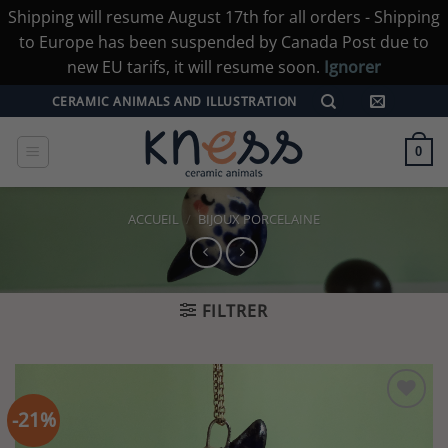
Shipping will resume August 17th for all orders - Shipping
to Europe has been suspended by Canada Post due to
new EU tarifs, it will resume soon.
Ignorer
Passer
CERAMIC ANIMALS AND ILLUSTRATION
au
contenu
0
ACCUEIL
/
BIJOUX PORCELAINE
FILTRER
-21%
Ajouter
à la liste