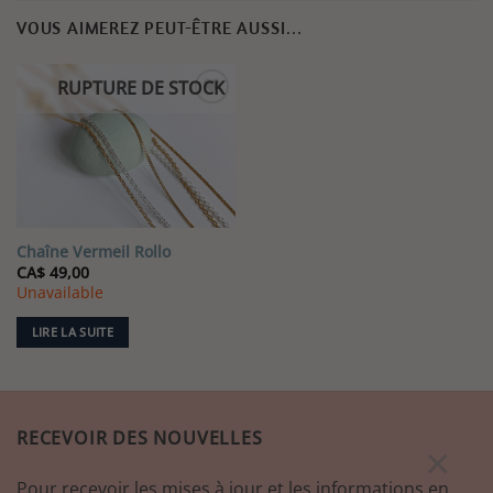
VOUS AIMEREZ PEUT-ÊTRE AUSSI…
RUPTURE DE STOCK
Ajouter
à la liste
de
souhaits
Chaîne Vermeil Rollo
CA$
49,00
Unavailable
LIRE LA SUITE
RECEVOIR DES NOUVELLES
×
Pour recevoir les mises à jour et les informations en