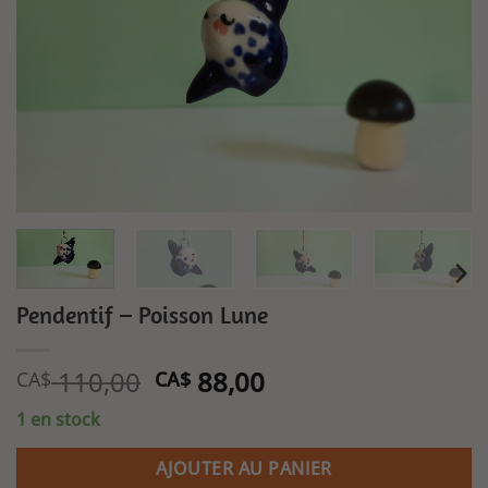
de
souhaits
Pendentif – Poisson Lune
Le
Le
110,00
88,00
CA$
CA$
prix
prix
1 en stock
initial
actuel
était :
est :
AJOUTER AU PANIER
CA$ 110,00.
CA$ 88,00.