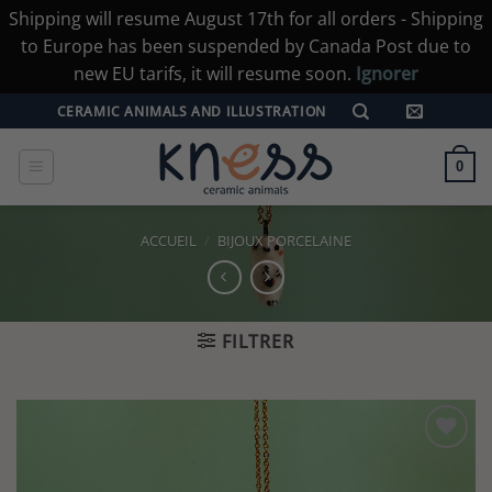
Shipping will resume August 17th for all orders - Shipping
to Europe has been suspended by Canada Post due to
new EU tarifs, it will resume soon.
Ignorer
Passer
CERAMIC ANIMALS AND ILLUSTRATION
au
contenu
0
ACCUEIL
/
BIJOUX PORCELAINE
FILTRER
Ajouter
à la liste