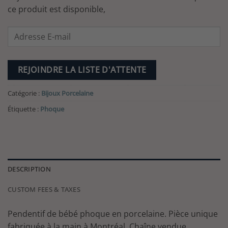
ce produit est disponible,
Enter
your
email
address
REJOINDRE LA LISTE D'ATTENTE
to
join
Catégorie :
Bijoux Porcelaine
the
Étiquette :
Phoque
waitlist
for
this
product
DESCRIPTION
CUSTOM FEES & TAXES
Pendentif de bébé phoque en porcelaine. Pièce unique
fabriquée à la main à Montréal. Chaîne vendue