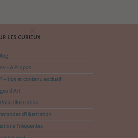
×
UR LES CURIEUX
Blog
ss – A Propos
i – tips et contenu exclusif
ages d’Art
folio Illustration
mandes d’Illustration
stions Fréquentes
tactez-moi