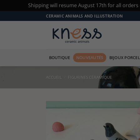
Shipping will resume August 17th for all order
Passer
CERAMIC ANIMALS AND ILLUSTRATION
au
contenu
BOUTIQUE
NOUVEAUTÉS
BIJOUX PORCEL
ACCUEIL
/
FIGURINES CÉRAMIQUE