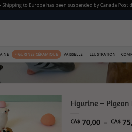
s - Shipping to Europe has been suspended by Canada Post du
AINE
FIGURINES CÉRAMIQUE
VAISSELLE
ILLUSTRATION
COMM
Figurine – Pigeon
Ajouter
70,00
–
75
à la liste
CA$
CA$
de
souhaits