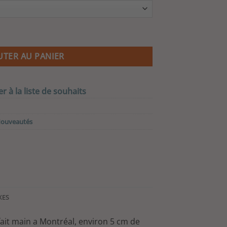
prix :
CA$ 70,00
à
Rond
CA$ 75,00
UTER AU PANIER
r à la liste de souhaits
ouveautés
XES
fait main a Montréal, environ 5 cm de