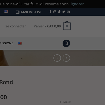
e to new EU tarifs, it will resume soon.
Ignorer
MAILING LIST
Se connecter
Panier /
CA$
0,00
0
ISSIONS
 Rond
Plage
,00
de
EFFACER