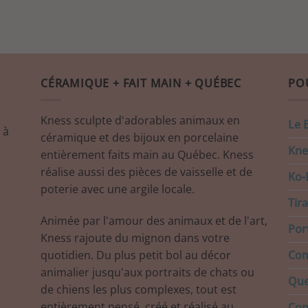
CÉRAMIQUE + FAIT MAIN + QUÉBEC
PO
Kness sculpte d'adorables animaux en
Le 
 à
céramique et des bijoux en porcelaine
Kne
entièrement faits main au Québec. Kness
réalise aussi des pièces de vaisselle et de
Ko-F
poterie avec une argile locale.
Tir
Animée par l'amour des animaux et de l'art,
Port
Kness rajoute du mignon dans votre
quotidien. Du plus petit bol au décor
Com
animalier jusqu'aux portraits de chats ou
Que
de chiens les plus complexes, tout est
entièrement pensé, créé et réalisé au
Con